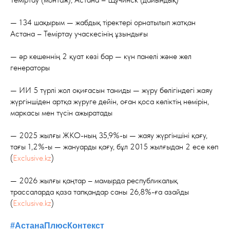
— 134 шақырым — жабдық тіректері орнатылып жатқан
Астана – Теміртау учаскесінің ұзындығы
— әр кешеннің 2 қуат көзі бар — күн панелі және жел
генераторы
— ИИ 5 түрлі жол оқиғасын таниды — жүру бөлігіндегі жаяу
жүргіншіден артқа жүруге дейін, оған қоса көліктің нөмірін,
маркасы мен түсін ажыратады
— 2025 жылғы ЖКО-ның 35,9%-ы — жаяу жүргіншіні қағу,
тағы 1,2%-ы — жануарды қағу, бұл 2015 жылғыдан 2 есе көп
(
Exclusive.kz
)
— 2026 жылғы қаңтар – мамырда республикалық
трассаларда қаза тапқандар саны 26,8%-ға азайды
(
Exclusive.kz
)
#АстанаПлюсКонтекст