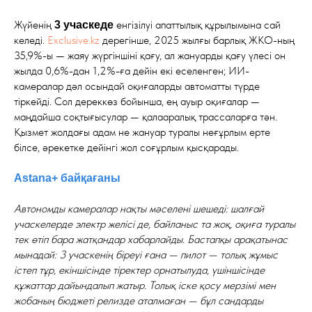
Жүйенің
енгізілуі апаттылық құрылымына сай
3 учаскеде
келеді.
Exclusive.kz
дерегінше, 2025 жылғы барлық ЖКО-ның
35,9%-ы — жаяу жүргіншіні қағу, ал жануарды қағу үлесі он
жылда 0,6%-дан 1,2%-ға дейін екі еселенген; ИИ-
камералар дәл осындай оқиғаларды автоматты түрде
тіркейді. Сол дереккөз бойынша, ең ауыр оқиғалар —
маңдайша соқтығысулар — қалааралық трассаларға тән.
Қызмет жолдағы адам не жануар туралы неғұрлым ерте
білсе, әрекетке дейінгі жол соғұрлым қысқарады.
Astana+ байқағаны
Автономды камералар нақты мәселені шешеді: шалғай
учаскелерде электр желісі де, байланыс та жоқ, оқиға туралы
тек өтіп бара жатқандар хабарлайды. Бастапқы арақатынас
мынадай: 3 учаскенің біреуі ғана — пилот — толық жұмыс
істеп тұр, екіншісінде тіректер орнатылуда, үшіншісінде
құжаттар дайындалып жатыр. Толық іске қосу мерзімі мен
жобаның бюджеті релизде аталмаған — бұл сандарды