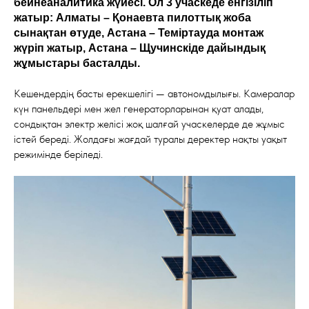
бейнеаналитика жүйесі. Ол 3 учаскеде енгізіліп
жатыр: Алматы – Қонаевта пилоттық жоба
сынақтан өтуде, Астана – Теміртауда монтаж
жүріп жатыр, Астана – Щучинскіде дайындық
жұмыстары басталды.
Кешендердің басты ерекшелігі — автономдылығы. Камералар
күн панельдері мен жел генераторларынан қуат алады,
сондықтан электр желісі жоқ шалғай учаскелерде де жұмыс
істей береді. Жолдағы жағдай туралы деректер нақты уақыт
режимінде беріледі.