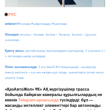
🌐
РУС
#жолдар #цифрландыру #қауіпсіздік
astana+/
Алматы – Қонаев · Астана – Теміртау · Астана – Щучинск
Локация:
учаскелері
республикалық трассалардағы жүргізушілер; 3 учаскенің 2-і
Қамту аясы:
— Астанадан шығар жолдарда
3 жол бөліг
ЖИ-бақылауында · камералар
Плюс нысанасында:
і
электр желісінсіз — күн мен желден қуат алады · қызметтерге сигнал нақты
уақытта түседі
«ҚазАвтоЖол» ҰК» АҚ жүргізушілер трасса
бойында байқаған камералы құрылғылардың не
екенін
Telegram-арнасында
түсіндірді: бұл —
жасанды интеллект элементтері бар автономды