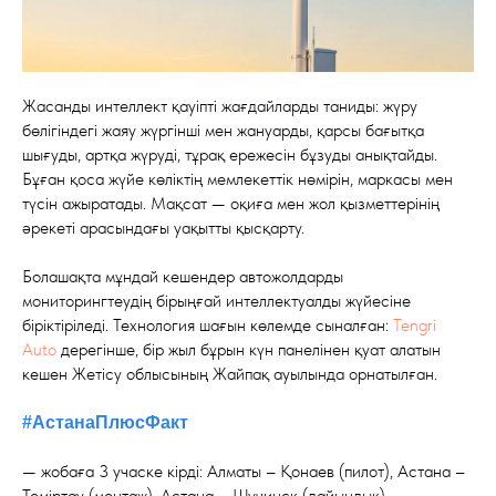
Жасанды интеллект қауіпті жағдайларды таниды: жүру
бөлігіндегі жаяу жүргінші мен жануарды, қарсы бағытқа
шығуды, артқа жүруді, тұрақ ережесін бұзуды анықтайды.
Бұған қоса жүйе көліктің мемлекеттік нөмірін, маркасы мен
түсін ажыратады. Мақсат — оқиға мен жол қызметтерінің
әрекеті арасындағы уақытты қысқарту.
Болашақта мұндай кешендер автожолдарды
мониторингтеудің бірыңғай интеллектуалды жүйесіне
біріктіріледі. Технология шағын көлемде сыналған:
Tengri
Auto
дерегінше, бір жыл бұрын күн панелінен қуат алатын
кешен Жетісу облысының Жайпақ ауылында орнатылған.
#АстанаПлюсФакт
— жобаға 3 учаске кірді: Алматы – Қонаев (пилот), Астана –
Теміртау (монтаж), Астана – Щучинск (дайындық)