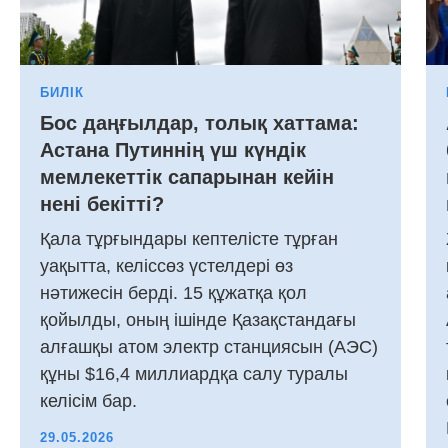
БИЛІК
Бос даңғылдар, толық хаттама:
Астана Путиннің үш күндік
мемлекеттік сапарынан кейін
нені бекітті?
Қала тұрғындары кептелісте тұрған
уақытта, келіссөз үстелдері өз
нәтижесін берді. 15 құжатқа қол
қойылды, оның ішінде Қазақстандағы
алғашқы атом электр станциясын (АЭС)
құны $16,4 миллиардқа салу туралы
келісім бар.
29.05.2026