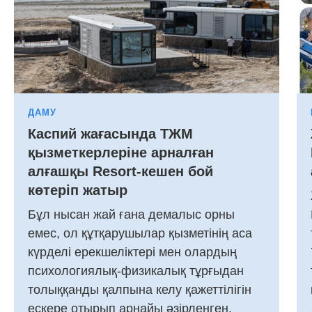
ДАМУ
Каспий жағасында ТЖМ
қызметкерлеріне арналған
алғашқы Resort-кешен бой
көтеріп жатыр
Бұл нысан жай ғана демалыс орны
емес, ол құтқарушылар қызметінің аса
күрделі ерекшеліктері мен олардың
психологиялық-физикалық тұрғыдан
толыққанды қалпына келу қажеттілігін
ескере отырып арнайы әзірленген.