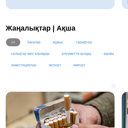
Жаңалықтар | Ақша
All
бағалар
жұмыс
тарифтер
салықтар мен алымдар
әлеуметтік қолдау
қаржы
инвестициялар
экспорт
импорт