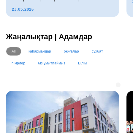
23.05.2026
Жаңалықтар | Адамдар
All
қаһармандар
оқиғалар
сұхбат
пікірлер
біз ұмытпаймыз
Білім