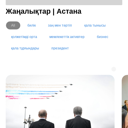
Жаңалықтар | Астана
All
билік
заң мен тәртіп
қала тынысы
қолжетімді орта
мемлекеттік активтер
бизнес
қала тұрғындары
президент