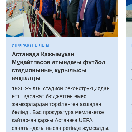
ИНФРАҚҰРЫЛЫМ
Астанада Қажымұқан
Мұңайтпасов атындағы футбол
стадионының құрылысы
аяқталды
1936 жылғы стадион реконструкциядан
өтті. Қаражат бюджеттен емес —
жемқорлардан тәркіленген ақшадан
бөлінді. Бас прокуратура мемлекетке
қайтарған қаржы Астанаға UEFA
санатындағы нысан ретінде жұмсалды.