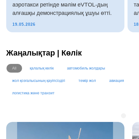
аэротакси ретінде мәлім eVTOL-дың
т
алғашқы демонстрациялық ұшуы өтті.
а
19.05.2026
18
Жаңалықтар | Көлік
All
қалалық көлік
автомобиль жолдары
жол қозғалысының қауіпсіздігі
темір жол
авиация
логистика және транзит