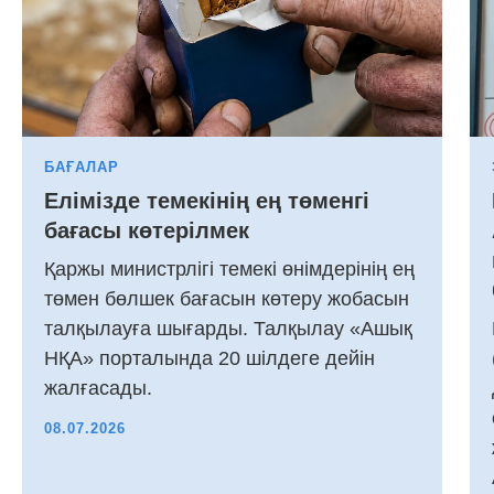
БАҒАЛАР
Елімізде темекінің ең төменгі
бағасы көтерілмек
Қаржы министрлігі темекі өнімдерінің ең
төмен бөлшек бағасын көтеру жобасын
талқылауға шығарды. Талқылау «Ашық
НҚА» порталында 20 шілдеге дейін
жалғасады.
08.07.2026