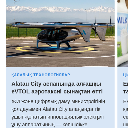
ҚАЛАЛЫҚ ТЕХНОЛОГИЯЛАР
Ц
Alatau City аспанында алғашқы
Е
eVTOL аэротаксиі сынақтан өтті
т
ЖИ және цифрлық даму министрлігінің
Е
қолдауымен Alatau City алаңында тік
қ
ұшып-қонатын инновациялық электрлі
с
ұшу аппаратының — көпшілікке
ш