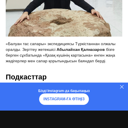
«Балуан тас сапары» экспедициясы Түркістаннан олжалы
оралды. Зерттеу жетекшісі
Абылайхан Қалназаров
бізге
берген сұхбатында «Қазақ күшінің картасына» енген жаңа
жәдігерлер мен сапар қорытындысын баяндап берді.
Подкасттар
Бізді Instagram-да бақылаңыз
INSTAGRAM-ҒА ӨТІҢІЗ