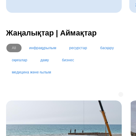
Жаңалықтар | Аймақтар
All
инфрақұрылым
ресурстар
басқару
оқиғалар
даму
бизнес
медицина және ғылым