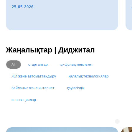
25.05.2026
Жаңалықтар | Диджитал
All
стартаптар
цифрлық мемлекет
ЖИ және автоматтандыру
қалалық технологиялар
байланыс және интернет
қауіпсіздік
инновациялар