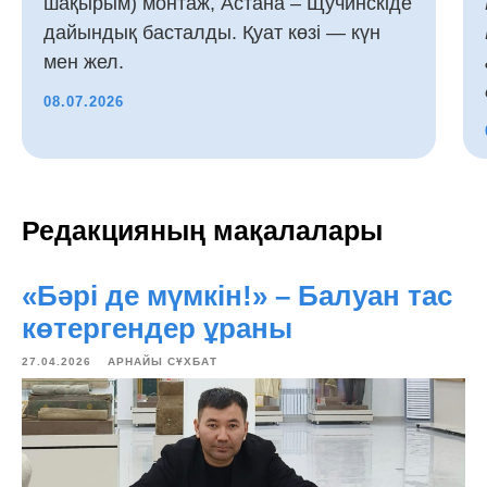
шақырым) монтаж, Астана – Щучинскіде
дайындық басталды. Қуат көзі — күн
мен жел.
08.07.2026
Редакцияның мақалалары
«Бәрі де мүмкін!» – Балуан тас
көтергендер ұраны
27.04.2026
АРНАЙЫ СҰХБАТ