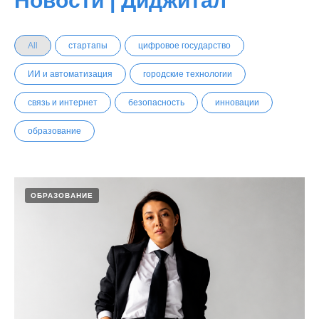
Новости | Диджитал
All
стартапы
цифровое государство
ИИ и автоматизация
городские технологии
связь и интернет
безопасность
инновации
образование
ОБРАЗОВАНИЕ