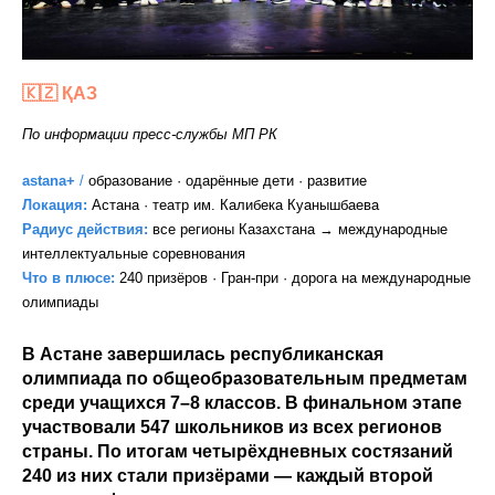
🇰🇿 Қ
А
З
По информации пресс-службы МП РК
astana+
/
образование · одарённые дети · развитие
Локация:
Астана · театр им. Калибека Куанышбаева
Радиус действия:
все регионы Казахстана → международные
интеллектуальные соревнования
Что в плюсе:
240 призёров · Гран-при · дорога на международные
олимпиады
В Астане завершилась республиканская
олимпиада по общеобразовательным предметам
среди учащихся 7–8 классов. В финальном этапе
участвовали 547 школьников из всех регионов
страны. По итогам четырёхдневных состязаний
240 из них стали призёрами — каждый второй