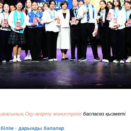
икасының Оқу-ағарту министрлігі
баспасөз қызметі
· білім · дарынды балалар