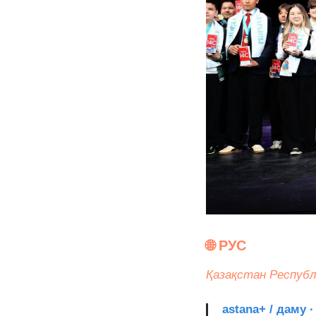
🌐 РУС
Қазақстан Республ
astana+ / даму 