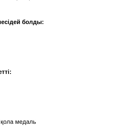
лесідей болды:
тті:
 қола медаль