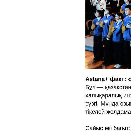
Astana+ факт:
«
Бұл — қазақстан
халықаралық инт
сүзгі. Мұнда оз
тікелей жолдама
Сайыс екі бағыт