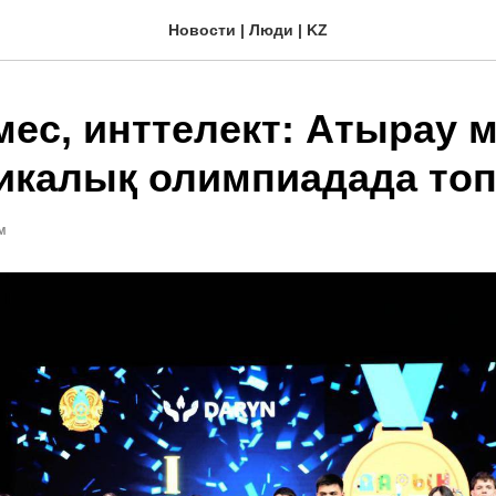
Новости | Люди | KZ
ес, инттелект: Атырау м
икалық олимпиадада то
М