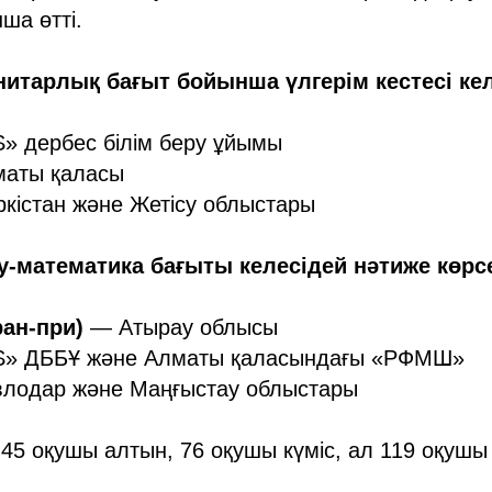
ша өтті.
итарлық бағыт бойынша үлгерім кестесі ке
» дербес білім беру ұйымы
аты қаласы
кістан және Жетісу облыстары
математика бағыты келесідей нәтиже көрсе
ран-при)
— Атырау облысы
» ДББҰ және Алматы қаласындағы «РФМШ»
лодар және Маңғыстау облыстары
45 оқушы алтын, 76 оқушы күміс, ал 119 оқушы