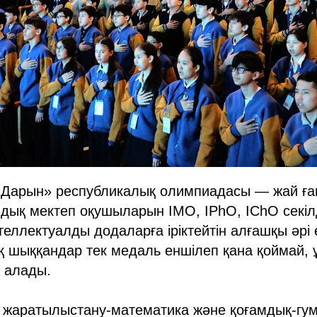
Дарын» республикалық олимпиадасы — жай ған
дық мектеп оқушыларын IMO, IPhO, IChO секілд
еллектуалды додаларға іріктейтін алғашқы әрі
ық шыққандар тек медаль еншілеп қана қоймай, 
 алады.
: жаратылыстану-математика және қоғамдық-гу