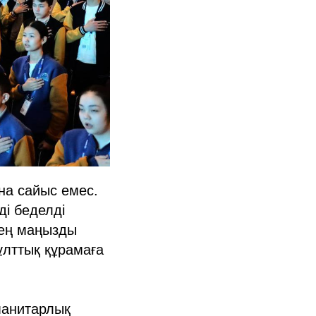
а сайыс емес.
і беделді
 ең маңызды
ұлттық құрамаға
манитарлық