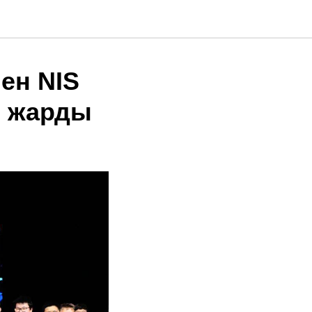
ен NIS
п жарды