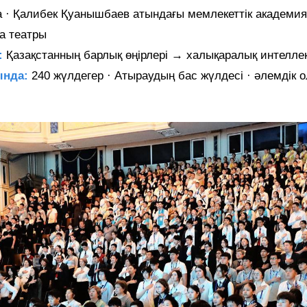
 · Қалибек Қуанышбаев атындағы мемлекеттік академия
а театры
:
Қазақстанның барлық өңірлері → халықаралық интелле
ында:
240 жүлдегер · Атыраудың бас жүлдесі · әлемдік