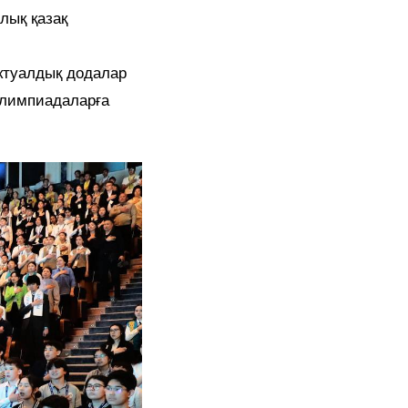
лық қазақ
ктуалдық додалар
 олимпиадаларға