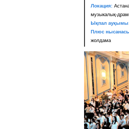
Локация:
Астана
музыкалық-драм
Ықпал ауқымы
Плюс нысанас
жолдама