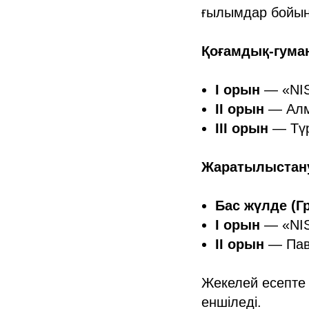
ғылымдар бойын
Қоғамдық-гуман
І орын
— «NIS
ІІ орын
— Алм
ІІІ орын
— Түр
Жаратылыстану-
Бас жүлде (Г
І орын
— «NIS
ІІ орын
— Пав
Жекелей есепте 
еншіледі.