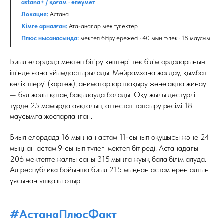
astana+ / қоғам · әлеумет
Локация:
Астана
Кімге арналған:
Ата-аналар мен түлектер
Плюс нысанасында:
мектеп бітіру ережесі · 40 мың түлек · 18 маусым
Биыл елордада мектеп бітіру кештері тек білім ордаларының
ішінде ғана ұйымдастырылады. Мейрамхана жалдау, қымбат
көлік шеруі (кортеж), аниматорлар шақыру және ақша жинау
— бұл жолы қатаң бақылауда болады. Оқу жылы дәстүрлі
түрде 25 мамырда аяқталып, аттестат тапсыру рәсімі 18
маусымға жоспарланған.
Биыл елордада 16 мыңнан астам 11-сынып оқушысы және 24
мыңнан астам 9-сынып түлегі мектеп бітіреді. Астанадағы
206 мектепте жалпы саны 315 мыңға жуық бала білім алуда.
Ал республика бойынша биыл 215 мыңнан астам өрен алтын
ұясынан ұшқалы отыр.
#АстанаПлюсФакт