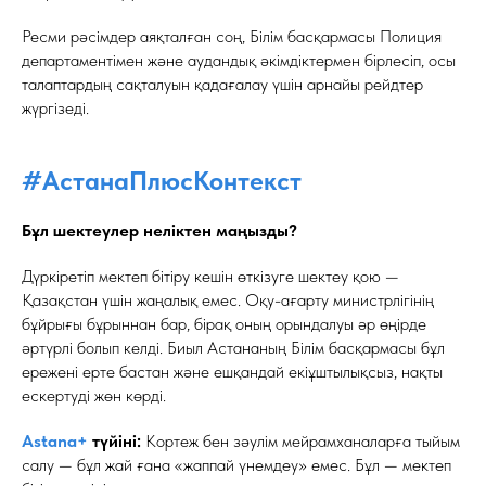
Ресми рәсімдер аяқталған соң, Білім басқармасы Полиция
департаментімен және аудандық әкімдіктермен бірлесіп, осы
талаптардың сақталуын қадағалау үшін арнайы рейдтер
жүргізеді.
#АстанаПлюсКонтекст
Бұл шектеулер неліктен маңызды?
Дүркіретіп мектеп бітіру кешін өткізуге шектеу қою —
Қазақстан үшін жаңалық емес. Оқу-ағарту министрлігінің
бұйрығы бұрыннан бар, бірақ оның орындалуы әр өңірде
әртүрлі болып келді. Биыл Астананың Білім басқармасы бұл
ережені ерте бастан және ешқандай екіұштылықсыз, нақты
ескертуді жөн көрді.
Astana+
түйіні:
Кортеж бен зәулім мейрамханаларға тыйым
салу — бұл жай ғана «жаппай үнемдеу» емес. Бұл — мектеп