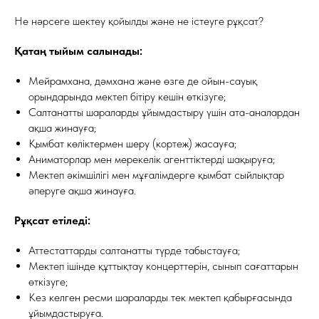
Не нәрсеге шектеу қойылды және не істеуге рұқсат?
Қатаң тыйым салынады:
Мейрамхана, дәмхана және өзге де ойын-сауық
орындарында мектеп бітіру кешін өткізуге;
Салтанатты шараларды ұйымдастыру үшін ата-аналардан
ақша жинауға;
Қымбат көліктермен шеру (кортеж) жасауға;
Аниматорлар мен мерекелік агенттіктерді шақыруға;
Мектеп әкімшілігі мен мұғалімдерге қымбат сыйлықтар
әперуге ақша жинауға.
Рұқсат етіледі:
Аттестаттарды салтанатты түрде табыстауға;
Мектеп ішінде құттықтау концерттерін, сынып сағаттарын
өткізуге;
Кез келген ресми шараларды тек мектеп қабырғасында
ұйымдастыруға.