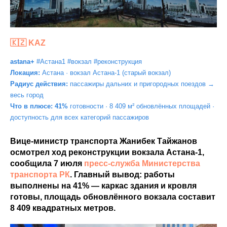
🇰🇿
KAZ
astana+
#Астана1 #вокзал #реконструкция
Локация:
Астана · вокзал Астана-1 (старый вокзал)
Радиус действия:
пассажиры дальних и пригородных поездов →
весь город
Что в плюсе: 41%
готовности · 8 409 м² обновлённых площадей ·
доступность для всех категорий пассажиров
Вице-министр транспорта Жанибек Тайжанов
осмотрел ход реконструкции вокзала Астана-1,
сообщила 7 июля
пресс-служба Министерства
транспорта РК
. Главный вывод: работы
выполнены на 41% — каркас здания и кровля
готовы, площадь обновлённого вокзала составит
8 409 квадратных метров.