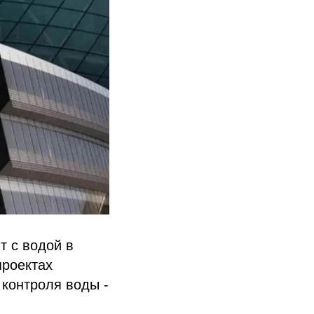
т с водой в
проектах
 контроля воды -