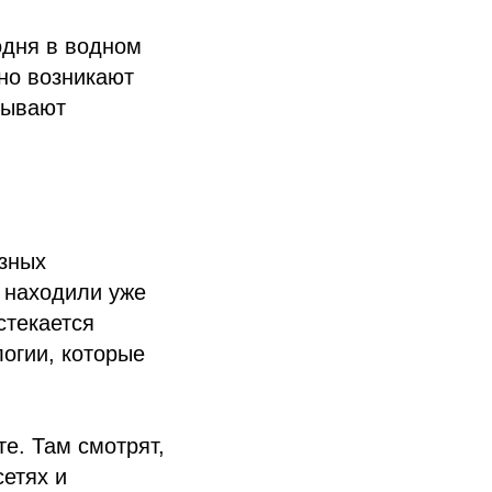
одня в водном
но возникают
зывают
азных
о находили уже
стекается
логии, которые
е. Там смотрят,
етях и