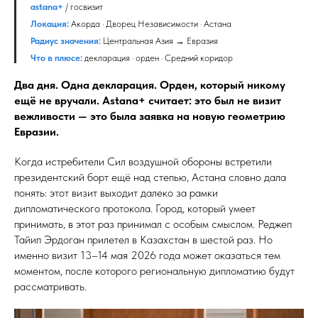
astana+
/ госвизит
Локация:
Акорда · Дворец Независимости · Астана
Радиус значения:
Центральная Азия → Евразия
Что в плюсе:
декларация · орден · Средний коридор
Два дня. Одна декларация. Орден, который никому
ещё не вручали. Astana+ считает: это был не визит
вежливости — это была заявка на новую геометрию
Евразии.
Когда истребители Сил воздушной обороны встретили
президентский борт ещё над степью, Астана словно дала
понять: этот визит выходит далеко за рамки
дипломатического протокола. Город, который умеет
принимать, в этот раз принимал с особым смыслом. Реджеп
Тайип Эрдоган прилетел в Казахстан в шестой раз. Но
именно визит 13–14 мая 2026 года может оказаться тем
моментом, после которого региональную дипломатию будут
рассматривать.